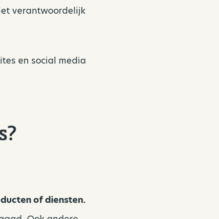
iet verantwoordelijk
ites en social media
s?
ducten of diensten.
vraagd. Ook andere