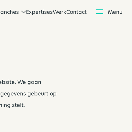
ranches
Expertises
Werk
Contact
Menu
ebsite. We gaan
nsgegevens gebeurt op
ing stelt.