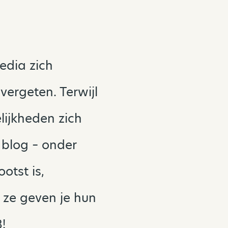
edia zich
vergeten. Terwijl
lijkheden zich
e blog – onder
otst is,
ze geven je hun
!