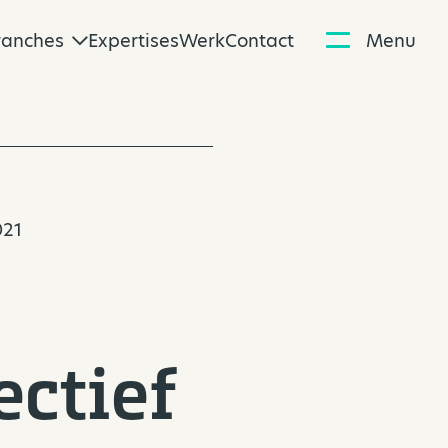
ranches
Expertises
Werk
Contact
Menu
021
ctief