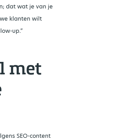
n; dat wat je van je
uwe klanten wilt
llow-up.”
l met
e
olgens SEO-content