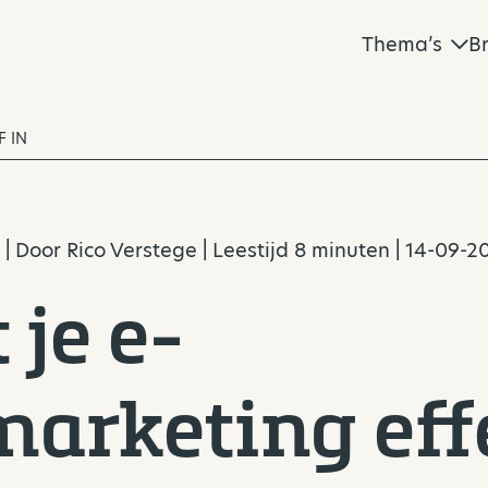
Thema’s
B
F IN
| Door
Rico Verstege
| Leestijd 8 minuten | 14-09-2
 je e-
arketing effe