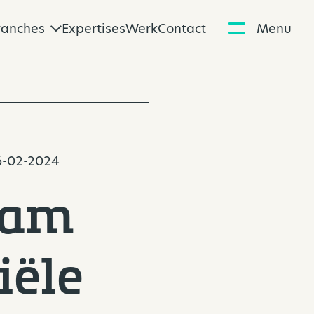
ranches
Expertises
Werk
Contact
Menu
06-02-2024
aam
iële