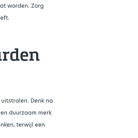
aat worden. Zorg
eft.
arden
uitstralen. Denk na
r een duurzaam merk
ken, terwijl een