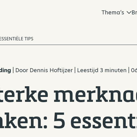
Thema’s
B
SSENTIËLE TIPS
ding
| Door
Dennis Hoftijzer
| Leestijd 3 minuten | 
sterke merkn
ken: 5 essent