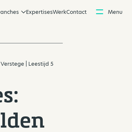
ranches
Expertises
Werk
Contact
Menu
 Verstege
| Leestijd 5
s:
elden