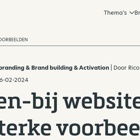
Thema’s
B
VOORBEELDEN
randing & Brand building & Activation
| Door
Rico
16-02-2024
n-bij website
sterke voorbe