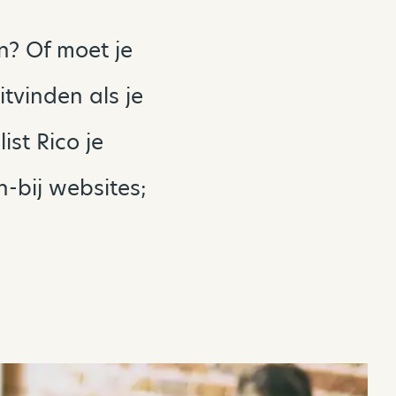
n? Of moet je
tvinden als je
ist Rico je
n-bij websites;