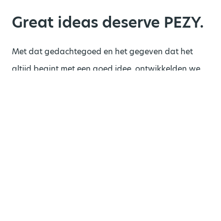
Great ideas deserve PEZY.
Met dat gedachtegoed en het gegeven dat het
altijd begint met een goed idee, ontwikkelden we
een triggerende belofte op twee niveaus: ‘Great
ideas deserve ingenious product developers’ –
‘Great ideas deserve PEZY’. Want zo is het nu
eenmaal: Een groots idee verdient de beste
begeleiding van de beste mensen om het tot een
ingenieus product te brengen. Met de gebundelde
expertises van product design tot en met
serieproductie ben je bij PEZY aan het goede adres.