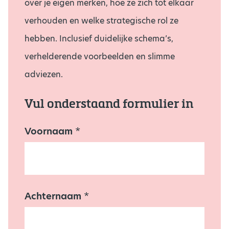
over je eigen merken, hoe ze zich tot elkaar
verhouden en welke strategische rol ze
hebben. Inclusief duidelijke schema’s,
verhelderende voorbeelden en slimme
adviezen.
Vul onderstaand formulier in
Voornaam
N
*
i
e
u
w
s
b
Achternaam
*
r
i
e
f