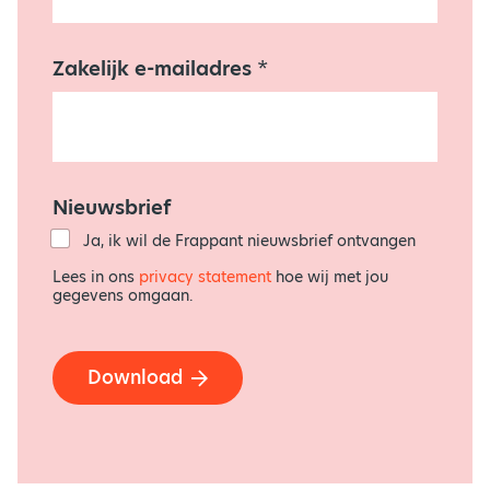
Z
a
k
Zakelijk e-mailadres
*
e
l
i
j
k
*
Nieuwsbrief
Ja, ik wil de Frappant nieuwsbrief ontvangen
Lees in ons
privacy statement
hoe wij met jou
gegevens omgaan.
Download