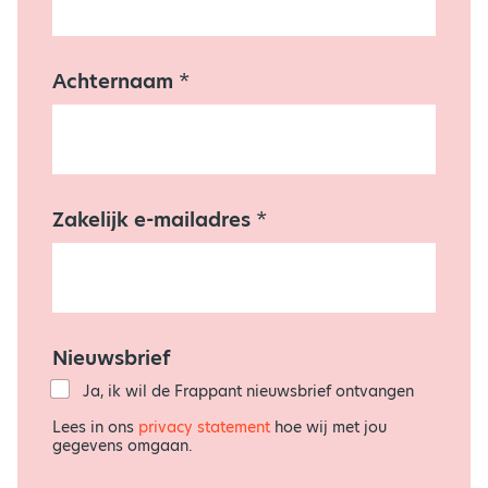
t
e
r
n
Achternaam
*
a
a
m
*
V
o
o
Zakelijk e-mailadres
*
r
n
a
a
m
Nieuwsbrief
Ja, ik wil de Frappant nieuwsbrief ontvangen
Lees in ons
privacy statement
hoe wij met jou
gegevens omgaan.