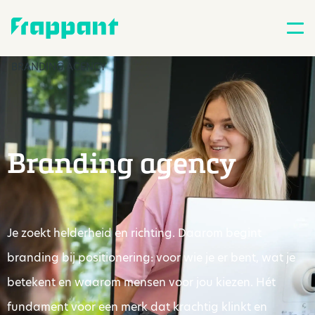
BRANDING AGENCY
Branding agency
Je zoekt helderheid en richting. Daarom begint
branding bij positionering: voor wie je er bent, wat je
betekent en waarom mensen voor jou kiezen. Hét
fundament voor een merk dat krachtig klinkt en