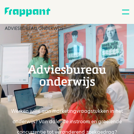
ADVIESBUREAU ONDERWIJS
Adviesbureau
onderwijs
Werken jullie aan marketingvraagstukken in het
onderwijs? Van dalende instroom en groeiende
concurrentie tot veranderend zoekgedrag?