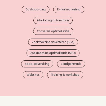
Dashboarding
E-mail marketing
Marketing automation
Conversie optimalisatie
Zoekmachine adverteren (SEA)
Zoekmachine optimalisatie (SEO)
Social advertising
Leadgeneratie
Websites
Training & workshop