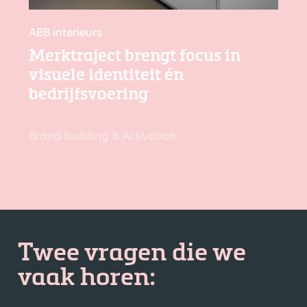
ABB interieurs
Merktraject brengt focus in
visuele identiteit én
bedrijfsvoering
Brand building & Activation
Twee vragen die we
vaak horen: