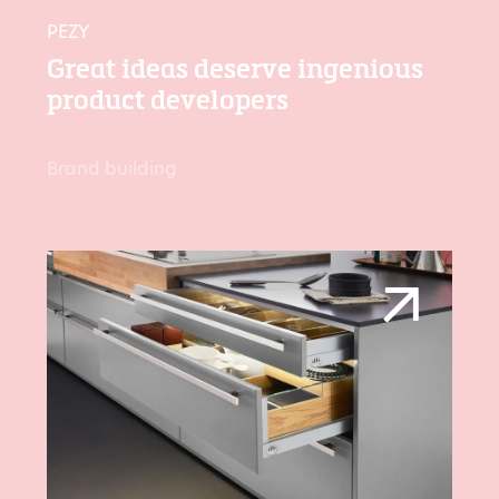
PEZY
Great ideas deserve ingenious
product developers
Brand building