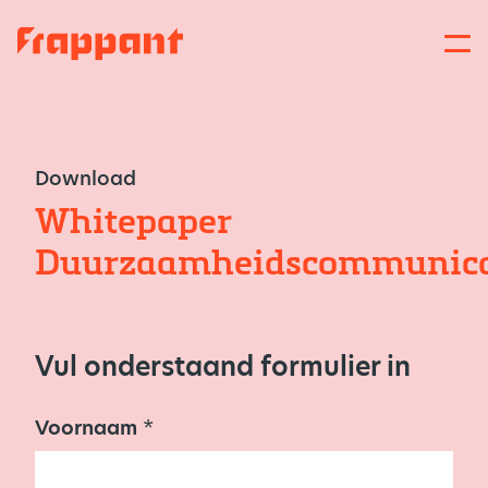
Download
Whitepaper
Duurzaamheidscommunica
Vul onderstaand formulier in
Voornaam
Z
*
a
k