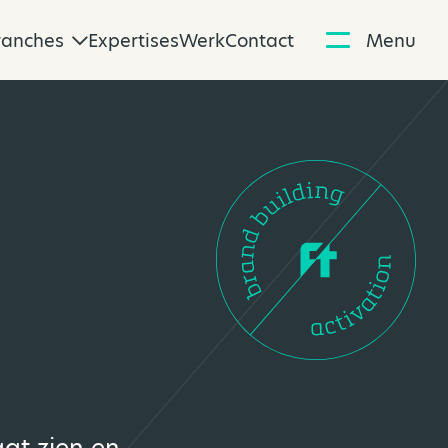
ranches
Expertises
Werk
Contact
Menu
aat zien en