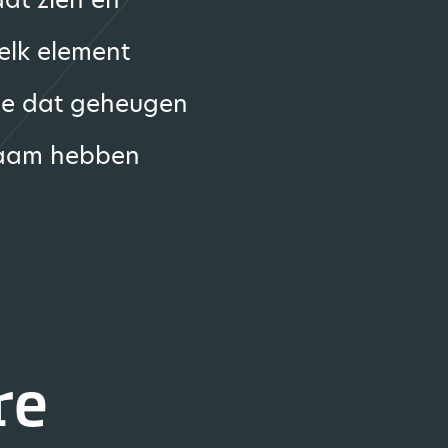
elk element
 je dat geheugen
 naam hebben
re