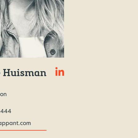
e Huisman
ion
 444
appant.com