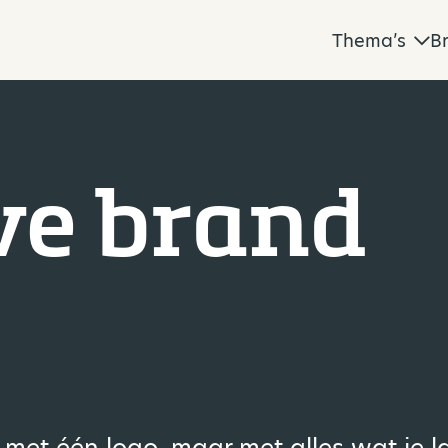
Thema’s
B
ve brand
met één logo, maar met alles wat je l