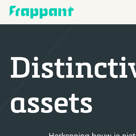
Distincti
assets
Herkenning bouw je niet 