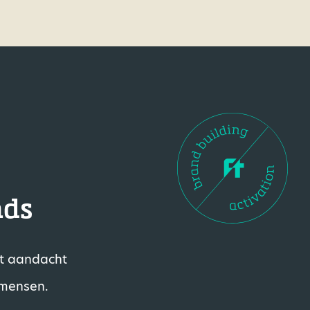
nds
et aandacht
 mensen.