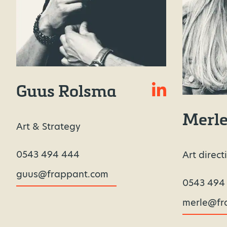
Guus Rolsma
Merl
Art & Strategy
0543 494 444
Art direct
guus@frappant.com
0543 494
merle@fr