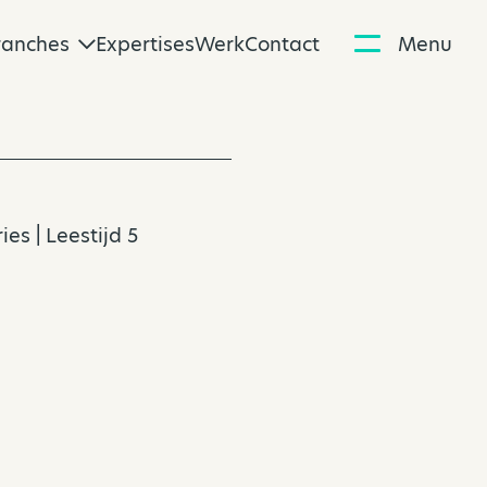
ranches
Expertises
Werk
Contact
Menu
ries
| Leestijd 5