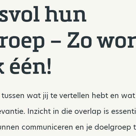
svol hun
roep – Zo word
k één!
tussen wat jij te vertellen hebt en wat
levantie. Inzicht in die overlap is essen
kunnen communiceren en je doelgroep t