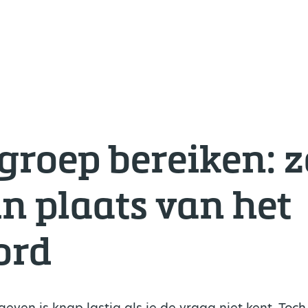
lgroep bereiken: 
in plaats van het
ord
ven is knap lastig als je de vraag niet kent. Toch