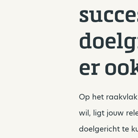
succe
doelg
er oo
Op het raakvlak 
wil, ligt jouw re
doelgericht te 