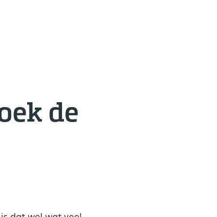
zoek de
 is dat wel wat veel