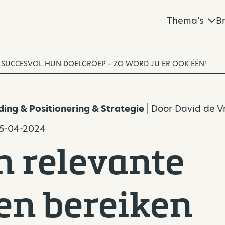
Thema’s
B
 SUCCESVOL HUN DOELGROEP – ZO WORD JIJ ER OOK ÉÉN!
ding & Positionering & Strategie
| Door
David de V
15-04-2024
n relevante
n bereiken