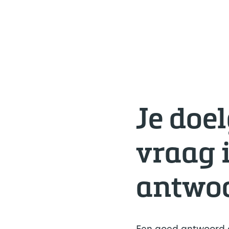
Je doe
vraag 
antwo
Een goed antwoord ge