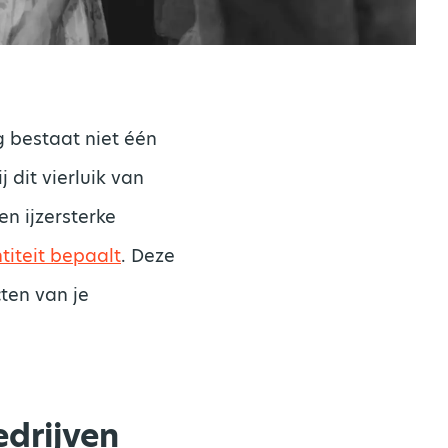
g bestaat niet één
 dit vierluik van
n ijzersterke
titeit bepaalt
. Deze
cten van je
edrijven