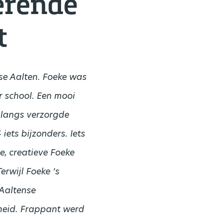
erende
t
kse Aalten. Foeke was
 school. Een mooi
langs verzorgde
iets bijzonders. Iets
e, creatieve Foeke
erwijl Foeke ’s
 Aaltense
heid. Frappant werd