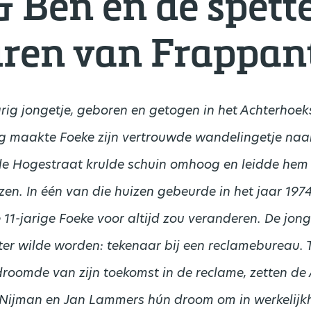
& Ben en de spett
ren van Frappan
arig jongetje, geboren en getogen in het Achterhoe
ag maakte Foeke zijn vertrouwde wandelingetje naar
 Hogestraat krulde schuin omhoog en leidde hem 
zen. In één van die huizen gebeurde in het jaar 1974 
 11-jarige Foeke voor altijd zou veranderen.
De jong
ater wilde worden: tekenaar bij een reclamebureau. T
 droomde van zijn toekomst in de reclame, zetten de
t Nijman en Jan Lammers hún droom om in werkelijk