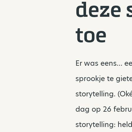
deze 
toe
Er was eens… ee
sprookje te gie
storytelling. (O
dag op 26 februa
storytelling: h