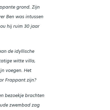
appante grond. Zijn
ver Ben was intussen
ou hij ruim 30 jaar
an de idyllische
tige witte villa,
ijn voegen. Het
or Frappant zijn?
en bezoekje brachten
 oude zwembad zag