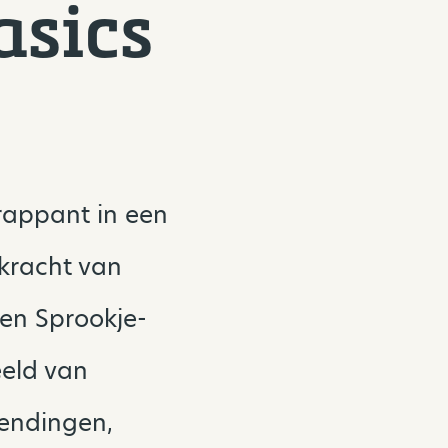
asics
rappant in een
kracht van
een Sprookje-
eeld van
wendingen,