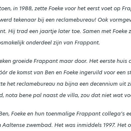
toen, in 1988, zette Foeke voor het eerst voet op Fr
 werd tekenaar bij een reclamebureau! Ook vormge
. Hij trad een jaartje later toe. Samen met Foeke z
osmakelijk onderdeel zijn van Frappant.
treken groeide Frappant maar door. Het eerste huis a
ór de komst van Ben en Foeke ingeruild voor een sta
te het reclamebureau na bijna een decennium uit z
, nota bene pal naast de villa, zou dat niet wat vo
Ben, Foeke en hun toenmalige Frappant collega’s e
n Aaltense zwembad. Het was inmiddels 1997. Het