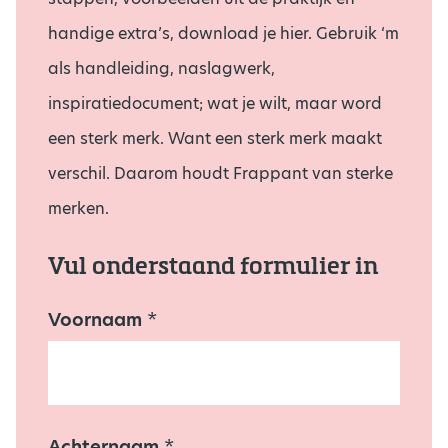
handige extra’s, download je hier. Gebruik ‘m
als handleiding, naslagwerk,
inspiratiedocument; wat je wilt, maar word
een sterk merk. Want een sterk merk maakt
verschil. Daarom houdt Frappant van sterke
merken.
Vul onderstaand formulier in
Voornaam
Z
*
a
k
e
l
i
j
Achternaam
*