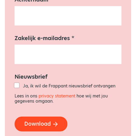
k
e
-
m
a
i
l
Zakelijk e-mailadres
*
a
d
r
e
s
V
o
Nieuwsbrief
o
Ja, ik wil de Frappant nieuwsbrief ontvangen
r
n
Lees in ons
privacy statement
hoe wij met jou
a
gegevens omgaan.
a
m
Download