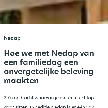
Nedap
Hoe we met Nedap van
een familiedag een
onvergetelijke beleving
maakten
Zo’n opdracht
waar
van
je
meteen rechtop
gaat zitten:
Expeditie
Nedap
is er één van.