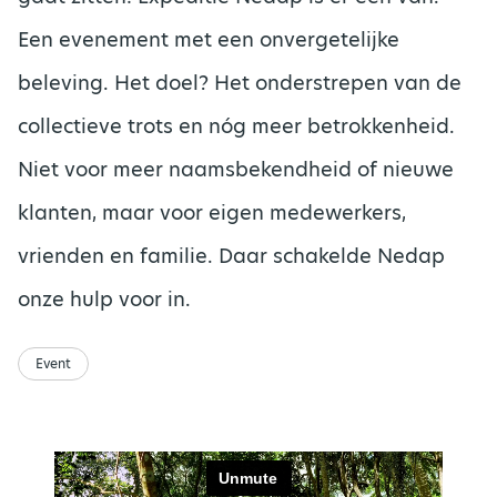
Een evenement
met een
onvergetelijke
beleving
.
Het doel?
Het onderstrepen van de
collectieve trots en nóg meer
betrokkenheid.
N
iet
voor meer
naamsbekendheid of
nieuwe
klanten
, maar
voor
eigen medewerkers,
vrienden en familie.
D
aar
schakelde
Nedap
onze hulp
voor in
.
Event