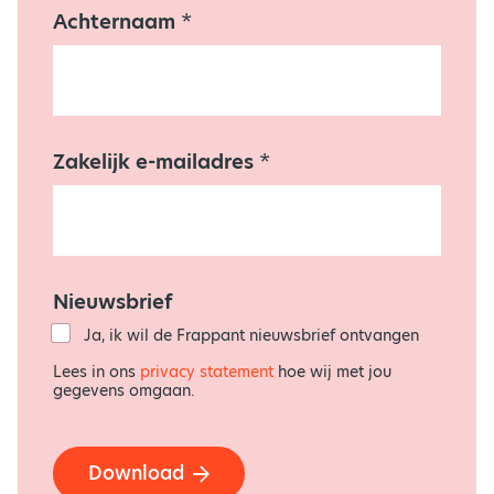
a
Achternaam
*
d
r
e
s
*
N
i
Zakelijk e-mailadres
*
e
u
w
s
b
r
i
Nieuwsbrief
e
Ja, ik wil de Frappant nieuwsbrief ontvangen
f
Lees in ons
privacy statement
hoe wij met jou
gegevens omgaan.
Download