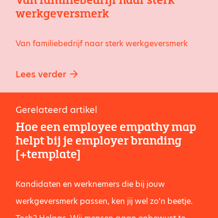
werkgeversmerk
Van familiebedrijf naar sterk werkgeversmerk
Lees verder
Gerelateerd artikel
Hoe een employee empathy map
helpt bij je employer branding
[+template]
Kandidaten en werknemers die bij jouw
werkgeversmerk passen, ken jij wel zo’n beetje.