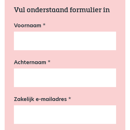
Vul onderstaand formulier in
Voornaam
A
*
c
h
t
e
r
n
Achternaam
*
a
a
m
N
i
e
u
Zakelijk e-mailadres
*
w
s
b
r
i