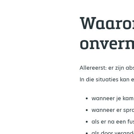
Waaro
onvermi
Allereerst: er zijn a
In die situaties kan 
wanneer je kam
wanneer er spra
als er na een f
als door verand