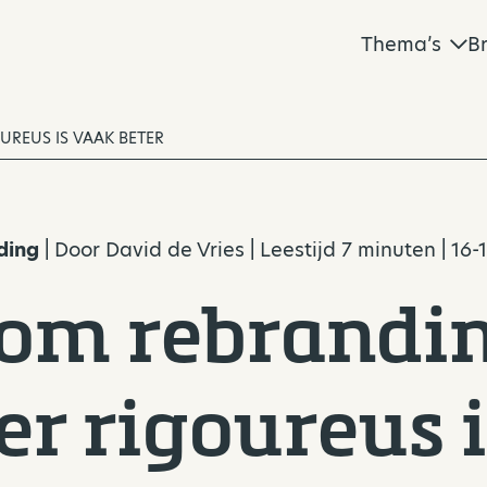
Thema’s
B
REUS IS VAAK BETER
ding
| Door
David de Vries
| Leestijd 7 minuten | 16-
om rebrandi
r rigoureus i