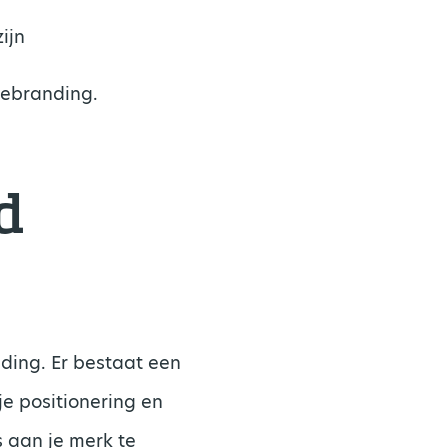
ijn
rebranding.
d
ding. Er bestaat een
 je positionering en
s aan je merk te