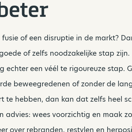
beter
fusie of een disruptie in de markt? D
oede of zelfs noodzakelijke stap zijn. 
g echter een véél te rigoureuze stap. 
erde beweegredenen of zonder de lang
t te hebben, dan kan dat zelfs heel sch
jn advies: wees voorzichtig en maak z
eer over rebranden, restylen en herposit