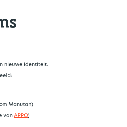
ms
n nieuwe identiteit.
beeld:
arom Manutan)
se van
APPO
)