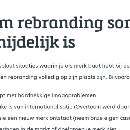
m rebranding so
jdelijk is
bsoluut situaties waarin je als merk baat hebt bij ee
een rebranding volledig op zijn plaats zijn. Bijvoor
pt met hardnekkige imagoproblemen
ke is van internationalisatie (Overtoom werd da
usie een nieuw merk ontstaat (neem onze eigen ca
eringen in de markt of doelgroep je merk niet