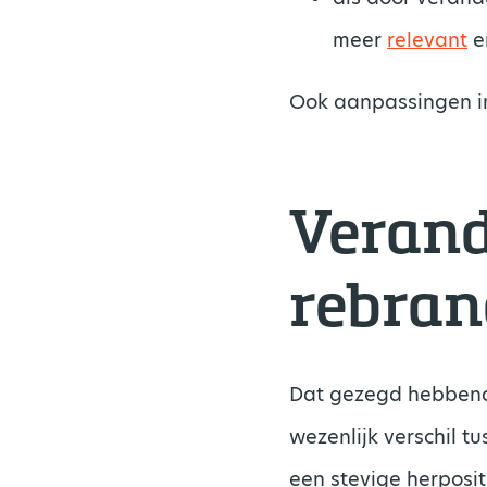
meer
relevant
e
Ook aanpassingen in
Verande
rebran
Dat gezegd hebbende
wezenlijk verschil tu
een stevige herposit