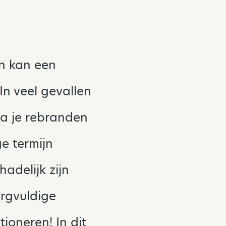
an kan een
In veel gevallen
Ga je rebranden
e termijn
adelijk zijn
orgvuldige
ioneren! In dit