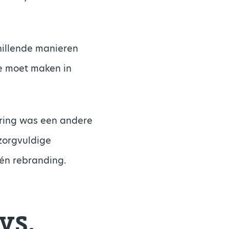
chillende manieren
e moet maken in
ering was een andere
zorgvuldige
één rebranding.
vs.