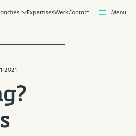
ranches
Expertises
Werk
Contact
Menu
11-2021
ng?
s